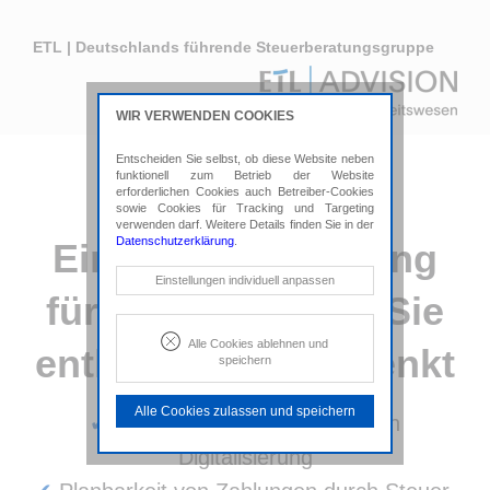
ETL | Deutschlands führende Steuerberatungsgruppe
WIR VERWENDEN COOKIES
Entscheiden Sie selbst, ob diese Website neben
funktionell zum Betrieb der Website
erforderlichen Cookies auch Betreiber-Cookies
sowie Cookies für Tracking und Targeting
verwenden darf. Weitere Details finden Sie in der
Datenschutzerklärung
.
Eine Steuerberatung
Notwendige Cookies
Einstellungen individuell anpassen
für Zahnärzte, die Sie
Diese Cookies sind erforderlich, um die
grundlegende Funktionalität der Website
zu sichern.
Alle Cookies ablehnen und
entlastet und mitdenkt
speichern
Tracking- und Targeting-Cookies
Diese Cookies sind erforderlich, um
Alle Cookies zulassen und speichern
unsere Website auf Ihre Bedürfnisse hin
✔
Weniger Administration durch
zu optimieren. Hierzu gehört eine
bedarfsgerechte Gestaltung und
Digitalisierung
fortlaufende Verbesserung unseres
Angebotes einschließlich der